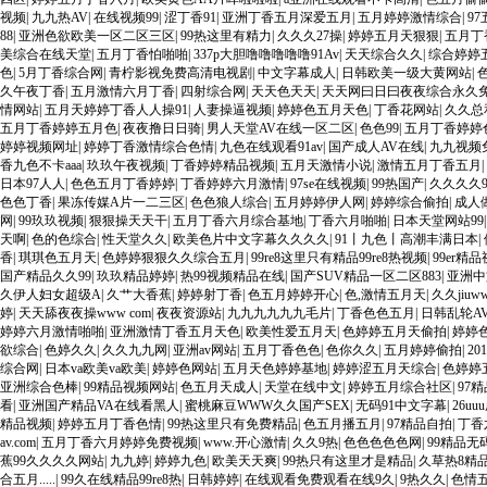
视频
|
九九热AV
|
在线视频99
|
涩丁香91
|
亚洲丁香五月深爱五月
|
五月婷婷激情综合
|
9
88
|
亚洲色欲欧美一区二区三区
|
99热这里有精力
|
久久久27操
|
婷婷五月天狠狠
|
五月丁
美综合在线天堂
|
五月丁香怕啪啪
|
337p大胆噜噜噜噜噜91Av
|
天天综合久久
|
综合婷婷
色
|
5月丁香综合网
|
青柠影视免费高清电视剧
|
中文字幕成人
|
日韩欧美一级大黄网站
|
久午夜丁香
|
五月激情六月丁香
|
四射综合网
|
天天色天天
|
天天网曰日曰夜夜综合永久
情网站
|
五月天婷婷丁香人人操91
|
人妻操逼视频
|
婷婷色五月天色
|
丁香花网站
|
久久总
五月丁香婷婷五月色
|
夜夜撸日日骑
|
男人天堂AV在线一区二区
|
色色99
|
五月丁香婷婷
婷婷视频网址
|
婷婷丁香激情综合色情
|
九色在线观看91av
|
国产成人AV在线
|
九九视频
香九色不卡aaa
|
玖玖午夜视频
|
丁香婷婷精品视频
|
五月天激情小说
|
激情五月丁香五月
|
日本97人人
|
色色五月丁香婷婷
|
丁香婷婷六月激情
|
97se在线视频
|
99热国产
|
久久久久
色色丁香
|
果冻传媒A片一二三区
|
色色狼人综合
|
五月婷婷伊人网
|
婷婷综合偷拍
|
成人
网
|
99玖玖视频
|
狠狠操天天干
|
五月丁香六月综合基地
|
丁香六月啪啪
|
日本天堂网站99
天啊
|
色的色综合
|
性天堂久久
|
欧美色片中文字幕久久久久
|
91丨九色丨高潮丰满日本
|
香
|
琪琪色五月天
|
色婷婷狠狠久久综合五月
|
99re8这里只有精品99re8热视频
|
99er精
国产精品久久99
|
玖玖精品婷婷
|
热99视频精品在线
|
国产SUV精品一区二区883
|
亚洲中
久伊人妇女超级A
|
久艹大香蕉
|
婷婷射丁香
|
色五月婷婷开心
|
色,激情五月天
|
久久jiuw
婷
|
天天舔夜夜操www com
|
夜夜资源站
|
九九九九九九毛片
|
丁香色色五月
|
日韩乱轮A
婷婷六月激情啪啪
|
亚洲激情丁香五月天色
|
欧美性爱五月天
|
色婷婷五月天偷拍
|
婷婷
欲综合
|
色婷久久
|
久久九九网
|
亚洲av网站
|
五月丁香色色
|
色你久久
|
五月婷婷偷拍
|
2
综合网
|
日本va欧美va欧美
|
婷婷色网站
|
五月天色婷婷基地
|
婷婷涩五月天综合
|
色婷婷
亚洲综合色棒
|
99精品视频网站
|
色五月天成人
|
天堂在线中文
|
婷婷五月综合社区
|
97
看
|
亚洲国产精品VA在线看黑人
|
蜜桃麻豆WWW久久国产SEX
|
无码91中文字幕
|
26u
精品视频
|
婷婷五月丁香色情
|
99热这里只有免费精品
|
色五月播五月
|
97精品自拍
|
丁香
av.com
|
五月丁香六月婷婷免费视频
|
www.开心激情
|
久久9热
|
色色色色色网
|
99精品无
蕉99久久久久网站
|
九九婷
|
婷婷九色
|
欧美天天爽
|
99热只有这里才是精品
|
久草热8精
合五月.....
|
99久在线精品99re8热
|
日韩婷婷
|
在线观看免费观看在线9久
|
9热久久
|
色情