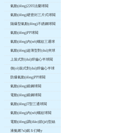
氣動(dòng)2205法蘭球閥
氣動(dòng)硬密封三片式球閥
隔爆型氣動(dòng)不銹鋼球閥
氣動(dòng)PP球閥
氣動(dòng)內(nèi)螺紋三通球
閥
氣動(dòng)超薄型對(duì)夾球
閥
上裝式對(duì)焊偏心半球閥
側(cè)裝式對(duì)焊偏心半球
閥
防爆氣動(dòng)PP球閥
氣動(dòng)鍛鋼球閥
電動(dòng)鍛鋼球閥
氣動(dòng)T型三通球閥
氣動(dòng)內(nèi)螺紋球閥
電動(dòng)調(diào)節(jié)型絲
口球閥
液氨燃?xì)鈱Ｓ们蜷y