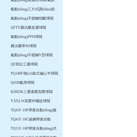
氣動(dòng)噴煤粉球閥/氣動
(dòng)卸灰球閥
氣動(dòng)三片式調(diào)節
(jié)球閥
氣動(dòng)不銹鋼切斷球閥
QFTY圓法蘭直通球閥
氣動(dòng)PPH球閥
圓法蘭單向球閥
氣動(dòng)不銹鋼V型球閥
QF四位三通球閥
PQ340F側(cè)裝式偏心半球閥
Q41B氨用球閥
KHB3K三通液壓高壓球閥
YJZQ-W高壓外螺紋球閥
TQ41F-16P彈簧自動(dòng)復
(fù)位法蘭球閥
TQ41F-16C碳鋼彈簧自動
(dòng)歸位式球閥
TQ11F-16P彈簧自動(dòng)式
歸位球閥