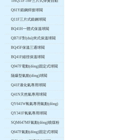
THQ11F-16P三片式彈簧自動
(dòng)復(fù)位球閥
Q61Y鍛鋼焊接球閥
Q11F三片式鍛鋼球閥
BQ41H一體式保溫球閥
QB71F對(duì)夾式保溫球閥
BQ45F保溫三通球閥
BQ41F縮徑保溫球閥
Q947F電動(dòng)固定式球閥
隔爆型氣動(dòng)球閥
Q41F液化氣專用球閥
Q41N天然氣專用球閥
QY641W氧氣專用氣動(dòng)
球閥
QY341F氧氣專用球閥
SQM647MF氣動(dòng)噴煤粉
球閥
Q647F氣動(dòng)固定式球閥