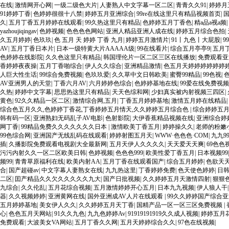
在线
|
激情网开心网
|
一级二级色大片
|
人妻熟人中文字幕一区二区
|
青青久久91
|
婷婷月
91婷婷丁香
|
色婷婷很很十八禁
|
婷婷五月亚洲综合
|
99re在线这里只有精品视频首页
|
久
|
五月丁香五月婷婷在线观看
|
99久热这里只有精品
|
色婷婷五月丁香色
|
精a品a视a频
|
yazhoujiqingav
|
色婷视频
|
色色色色网站
|
亚洲人精品亚洲人成在线
|
婷婷五月综合色拍
|
久五月婷婷
|
色玖玖
|
色 五月 天 婷婷 丁香 九月
|
婷婷五月激情片
|
91丨九色丨大屁股
|
9
AV
|
五月丁香日本片
|
日本一级特黄大片AAAAA级
|
99在线看片
|
综合五月亭亭9
|
五月丁
色婷婷在线影院
|
久久色这里只有精品
|
韩国理伦片一区二区三区在线播放
|
免费观看亚
香婷婷夜夜操
|
五月丁香啪综合
|
伊人久久综合
|
亚洲精品激情
|
色五月天婷婷婷婷婷婷
人巨大性生话
|
99综合免费视频
|
色玖玖爱
|
久久草中文日韩欧美
|
蜜臀99精品
|
99色视
|
AV亚洲男人的天堂
|
丁香六月AV
|
六月婷婷色综合
|
色婷婷基地在线
|
99爱在线免费视频
久热
|
婷婷中文字幕
|
思思热这里只有精品
|
天天色综和网
|
少妇真实被内射视频三四区
|
黄色
|
92久久精品一区二区
|
激情综合网,五月
|
丁香五月婷婷基地
|
激情五月婷在线精品
|
综合色五月久久,色婷婷丁香花,丁香婷婷五月情天,久久婷婷五月综合色
|
综合婷婷五
韩有码一区
|
亚洲熟妇无码乱子AV电影
|
色射影院
|
大伊香蕉精品视频在线
|
亚洲综合婷
网丁香
|
99精品免费久久久久久久久日本
|
激情欧美丁香五月
|
婷婷操久久
|
老师的粉嫩
99色综合网
|
亚洲国产无线乱码在线观看
|
婷婷射图五月天
|
WWW·色色色·COM
|
九九9
插
|
久播影院免费观看电视剧大全最新网
|
五月天伊人久久久久
|
天天爱天天爽
|
69色色
污污内射久久一区二区欧美日韩
|
色婷视频
|
色色色999
|
欧美性爱丁香五月
|
日本视频99
频99
|
青青草原福利在线
|
欧美内射AA
|
五月丁香在线观看国产
|
综合五月婷婷
|
色欲天
合
|
国产超碰av
|
中文字幕人妻熟女在线
|
九九热这里
|
丁香婷婷免费
|
色天使色婷婷
|
日韩
二区
|
囯产精品久久欠久久久久久九大
|
国产日批视频
|
久久婷婷五月天激情四射
|
狠狠
九综合
|
久久伦乱
|
五月花综合视频
|
五月激情婷婷开心五月
|
日本九九视频
|
伊人狼人干
器
|
久久视频婷婷
|
亚洲黄网在线
|
国外亚洲成AV人片在线观看
|
99久久婷婷国产综合亚
五月婷婷基地
|
美女伊人久久
|
久久婷婷五月天丁香
|
国精产品一区一区三区免费视频
|
心
|
色色五月天网站
|
91久久九色
|
九九色婷婷Av
|
91919191919久久成人视频
|
婷婷五月
免费观看
|
大波美女VA网站
|
五月丁香久久网
|
五月天婷婷综合久久
|
97色在线视频
|