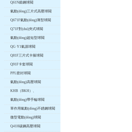
Q61N鍛鋼球閥
氣動(dòng)三片式高壓球閥
Q671F氣動(dòng)薄型球閥
Q71F對(duì)夾式球閥
氣動(dòng)超短型球閥
QG·Y1氣源球閥
Q81F三片式卡箍球閥
Q91F卡套球閥
PPL密封球閥
氣動(dòng)高壓球閥
KHB（BKH）、
KHM（MKH）高壓內(nèi)螺
氣動(dòng)帶手輪球閥
紋球閥
單作用氣動(dòng)不銹鋼球閥
微型電動(dòng)球閥
Q41H碳鋼高壓球閥