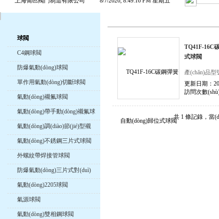
上海喬邑閥門制造有限公司
8/7/2026, 8:49:17 PM 星期五
球閥
TQ41F-16
C4鋼球閥
式球閥
防爆氣動(dòng)球閥
產(chǎn)品型
單作用氣動(dòng)切斷球閥
更新日期：2018
訪問次數(shù)
氣動(dòng)襯氟球閥
氣動(dòng)帶手動(dòng)襯氟球
共 1 條記錄，當(d
閥
氣動(dòng)調(diào)節(jié)型襯
氟球閥
氣動(dòng)不銹鋼三片式球閥
外螺紋帶焊接管球閥
防爆氣動(dòng)三片式對(duì)
焊球閥
氣動(dòng)2205球閥
氣源球閥
氣動(dòng)雙相鋼球閥