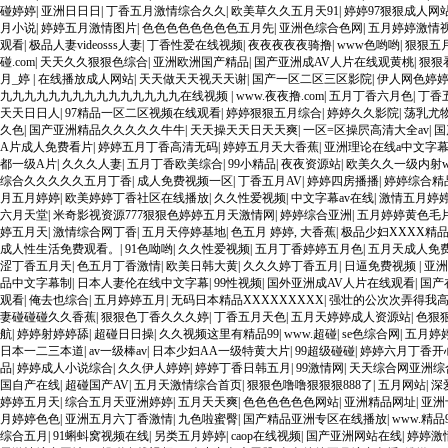
碰婷婷
|
亚洲日日日
|
丁香五月激情综合久久
|
欧美草久久五月天91
|
婷婷97狠狠成人网
月小说
|
婷婷五月激情图片
|
色色色色色色色色五月先
|
亚洲色综合色网
|
五月婷婷激情
观看
|
极品人妻videosss人妻
|
丁香性爱在线视频
|
夜夜夜夜夜骑撸
|
www色哟哟
|
狠狠五
碰.com
|
天天久久狠狠色综合
|
亚洲欧洲国产精品
|
国产亚洲成AV人片在线观黄桃
|
狠狠
月_婷
|
在线播放成人网站
|
天天做天天视天天谢
|
国产一区二区三区影院
|
伊人网色婷
九九九九九九九九九九九九九九九在线视频
|
www.夜夜撸.com
|
五月丁香六月色
|
丁香
天天日日人
|
97精品一区二区视频在线观看
|
婷婷狠狠五月综合
|
婷婷久久影院
|
荡乳尤物
久色
|
国产亚洲精品久久久久久牛牛
|
天天操天天日天天爽
|
一区=区操屄高清大全av
|
国
A片成人免费看片
|
婷婷五月丁香高清无码
|
婷婷五月天大香蕉
|
亚洲理论在线a中文字
都一级A片
|
久久久人妻
|
五月丁香欧美综合
|
99小精品
|
夜夜资源站
|
欧美久久一级内射ww
综合久久久久久五月丁香
|
成人免费视频一区
|
丁香五月AV
|
婷婷四房播播
|
婷婷综合精
月五月婷婷
|
欧美婷婷丁香社区在线播放
|
久久性爱视频
|
中文字幕av在线
|
激情五月婷
六月天堂
|
米奇影视资源777狠狠色婷婷五月天激情网
|
婷婷综合亚洲
|
五月婷婷黄色毛
婷五月天
|
激情综合网丁香
|
五月天停婷基地
|
色五月 婷婷, 大香蕉
|
极品少妇XXXX精
成人性生活免费观看。
|
91色呦哟
|
久久性爱视频
|
五月丁香婷婷五月色
|
五月天成人免
涩丁香五月天
|
色五月丁香激情
|
欧美日韩大黄
|
久久久婷丁香五月
|
日逼免费视频
|
亚洲
品中文字幕制
|
日本人妻伦在线中文字幕
|
99性视频
|
国外亚洲成AV人片在线观看
|
国产
观看
|
俺去也综合
|
五月婷婷五月
|
无码日本精品XXXXXXXXX
|
强壮的公次次弄得我
妻碰碰碰久久香蕉
|
狠狠色丁香久久久婷
|
丁香五月天色
|
五月天婷婷成人资源站
|
色狠
航
|
婷婷射婷婷舔
|
超碰日日操
|
久久视频这里有精品99
|
www.超碰
|
se色综合网
|
五月婷
日本一二三本道
|
av一级棒av
|
日本少妇AA一级特黄大片
|
99超级碰碰
|
婷婷六月丁香开
品
|
婷婷成人小说综合
|
久久伊人婷婷
|
婷婷丁香日韩五月
|
99激情网
|
天天综合网亚洲综
国自产在线
|
超碰国产AV
|
五月天激情综合首页
|
狠狠色噜噜狠狠狠888了
|
五月网站
|
深
婷婷五月天
|
综合五月天亚洲婷婷
|
五月天天爽
|
色色色色色色网站
|
亚洲精品网址
|
亚洲
月婷婷色色
|
亚洲五月六丁香激情
|
九色啦蜜臀
|
国产精品亚洲专区在线播放
|
www.精品
综合五月
|
91蝌蚪窝视频在线
|
另类五月婷婷
|
caop在线视频
|
国产亚洲网站在线
|
婷婷激