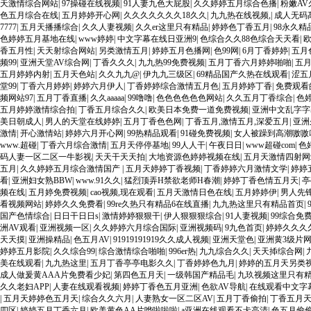
天激情综合网站
|
97操碰在线视频
|
91人妻九色大屁股
|
久久婷婷五月综合色播
|
粉嫩A
色五月综合在线
|
五月婷婷开心网
|
久久久久久久久18久久
|
九九热在线视频,
|
成人无码
7777
|
五月天播播综合
|
久久人妻视频
|
久久er这里只有精品
|
婷婷色丁香五月
|
98永久精
色婷婷五月基地在线
|
www婷婷
|
中文字幕在线日亚洲9
|
色综合久久88色综合天天看
|
香五月性
|
天天射综合网站
|
另类激情五月
|
婷婷五月色播网
|
色99网
|
6月丁香婷婷
|
五月
频99
|
亚洲天堂AV综合网
|
丁香久久久
|
九九热99免费视频
|
五月丁香六月婷婷啪啪
|
五
五月婷婷内射
|
五月天色站
|
久久九九@
|
伊九九三级区
|
69精品国产久热在线观看
|
涩五
堂99
|
丁香六月婷婷
|
婷婷六月伊人
|
丁香婷婷综合激情五月色
|
五月婷婷丁香
|
免费观看
频网站97
|
五月丁香直播
|
久久aaaaa
|
99噜噜
|
色色色色色色网站
|
久久五月丁香综合
|
色
五月婷婷激情综合拍
|
丁香五月综合久久
|
欧美日本免费一道免费视频
|
亚洲中文乱字字
美日朝成人
|
男人的天堂在线婷婷
|
五月丁香色色网
|
丁香五月,激情五月,深爱五月
|
亚洲
激情
|
开心激情站
|
婷婷六月开心网
|
99热精品观看
|
91碰免费视频
|
女人被躁到高潮嗷嗷
www.超碰
|
丁香六月综合激情
|
五月天停停基地
|
99人人干
|
午夜日日
|
www超碰com
|
色
码人妻一区二区一牛影视
|
天天干天天拍
|
大地资源色婷婷视频在线
|
五月天激情四射网
五月
|
久久婷婷五月综合激情国产
|
五月天婷婷丁香视频
|
丁香婷婷六月激情文学
|
婷婷
看
|
亚洲妇女熟BBW
|
www.91久久
|
猛烈顶弄H禁欲老师H春潮
|
婷婷丁香色情五月天
|
亭
频在线
|
五月婷免费视频
|
cao视频,现在观看
|
五月天激情日色在线
|
五月婷婷伊
|
男人先
看视频网站
|
婷婷久久免费看
|
99re久热只有精品6在线直播
|
九九热这里只有精品首页
|
国产色情综合
|
日日干日日s
|
激情婷婷狠狠干
|
伊人狠狠狠综合
|
91人妻视频
|
99综合免
洲AV观看
|
亚洲视频一区
|
久久婷婷六月综合国际
|
亚洲视频码
|
9九色首页
|
婷婷久久久
天天摸
|
亚洲操精品
|
色五月AV
|
91919191919久久成人视频
|
亚洲天堂色
|
亚洲黄3级片
婷婷五月影院
|
久久综合99
|
综合激情综合啪啪
|
996er热
|
九九综合久久
|
天天揷综合网
|
美在线观看
|
九九热这里
|
五月丁香亭亭电影久久
|
丁香婷婷色九月
|
婷婷的五月天另类
成人做爰黄AAA片免费看少妃
|
第四色五月天
|
一级韩国产精品毛
|
九玖视频这里只有
久久老妇APP
|
人妻在线观看视频
|
婷婷丁香色五月亚洲
|
色欲AV导航
|
在线观看中文字
|
五月天婷婷色五月天
|
综合久久六月
|
人妻熟女一区二区AV
|
五月丁香偷拍
|
丁香五月天
四区
|
婷婷五月丁香六月
|
欧美黄色AA片哗啦啦啦
|
a亚洲在线观看不卡高清
|
色五月偷