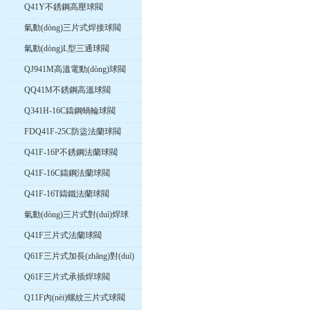
Q41Y不銹鋼高壓球閥
氣動(dòng)三片式焊接球閥
氣動(dòng)L型三通球閥
QJ941M高溫電動(dòng)球閥
QQ41M不銹鋼高溫球閥
Q341H-16C鑄鋼蝸輪球閥
FDQ41F-25C防盜法蘭球閥
Q41F-16P不銹鋼法蘭球閥
Q41F-16C鑄鋼法蘭球閥
Q41F-16T鑄鐵法蘭球閥
氣動(dòng)三片式對(duì)焊球
閥
Q41F三片式法蘭球閥
Q61F三片式加長(zhǎng)對(duì)
焊球閥
Q61F三片式承插焊球閥
Q11F內(nèi)螺紋三片式球閥