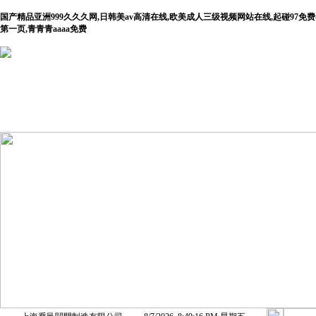
国产精品亚洲999久久久网,日韩美av高清在线,欧美成人三级视频网站在线,起碰97
第一页,青青青aaaa免费
首 頁
公司介紹
產(chǎn)品展示
新聞動(dò
(tài