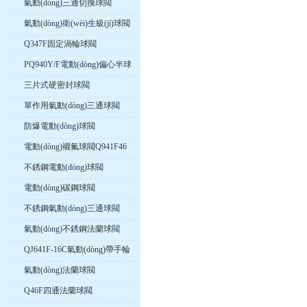
氣動(dòng)三通切換球閥
氣動(dòng)衛(wèi)生級(jí)球閥
Q347F固定渦輪球閥
PQ940Y/F電動(dòng)偏心半球
閥
三片式硬密封球閥
單作用氣動(dòng)三通球閥
防爆電動(dòng)球閥
電動(dòng)襯氟球閥Q941F46
不銹鋼電動(dòng)球閥
電動(dòng)碳鋼球閥
不銹鋼氣動(dòng)三通球閥
氣動(dòng)不銹鋼法蘭球閥
QJ641F-16C氣動(dòng)帶手輪
高溫球閥
氣動(dòng)法蘭球閥
Q46F四通法蘭球閥