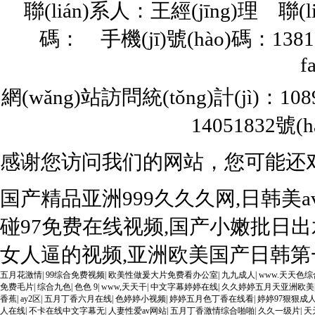
聯(lián)系人：王經(jīng)理 聯(l
碼： 手機(jī)號(hào)碼：13817
f
網(wǎng)站訪問統(tǒng)計(jì)：10
14051832號(h
感谢您访问我们的网站，您可能还
国产精品亚洲999久久久网,日韩美
碰97免费在线视频,国产小嫩批日出
女人逼的视频,亚洲欧美国产日韩第一
五月花激情
|
99综合免费视频
|
欧美性做爰大片免费看办公室
|
九九成人
|
www.天天色综
免费毛片
|
综合九色
|
色色 9
|
www,天天干
|
中文字幕婷婷在线
|
久久婷婷五月天亚洲欧美
香蕉
|
ay2区
|
五月丁香六月在线
|
色婷婷小视频
|
婷婷五月色丁香在线看
|
婷婷97狠狠成
人在线
|
不卡在线中文字幕无
|
人妻性爱av网站
|
五月丁香激情综合啪啪
|
久久一级片
|
天