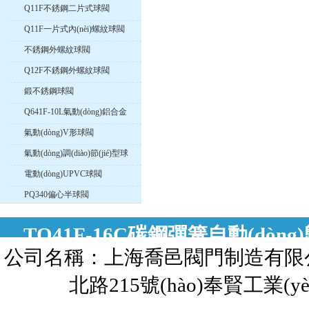
Q11F不銹鋼二片式球閥
Q11F一片式內(nèi)螺紋球閥
不銹鋼外螺紋球閥
Q12F不銹鋼外螺紋球閥
鍛不銹鋼球閥
Q641F-10L氣動(dòng)鋁合金
球閥
氣動(dòng)V形球閥
氣動(dòng)調(diào)節(jié)型球
閥
電動(dòng)UPVC球閥
PQ340偏心半球閥
TQ41F-16C碳鋼彈簧自動(dòn
公司名稱：上海喬邑閥門制造有限公司 
TQ41F-16C碳鋼彈簧自動(dòng
北路215號(hào)奉賢工業(yè
簧自動(dòn