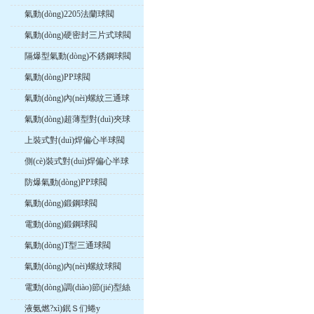
氣動(dòng)2205法蘭球閥
氣動(dòng)硬密封三片式球閥
隔爆型氣動(dòng)不銹鋼球閥
氣動(dòng)PP球閥
氣動(dòng)內(nèi)螺紋三通球
閥
氣動(dòng)超薄型對(duì)夾球
閥
上裝式對(duì)焊偏心半球閥
側(cè)裝式對(duì)焊偏心半球
閥
防爆氣動(dòng)PP球閥
氣動(dòng)鍛鋼球閥
電動(dòng)鍛鋼球閥
氣動(dòng)T型三通球閥
氣動(dòng)內(nèi)螺紋球閥
電動(dòng)調(diào)節(jié)型絲
口球閥
液氨燃?xì)鈱Ｓ们蜷y