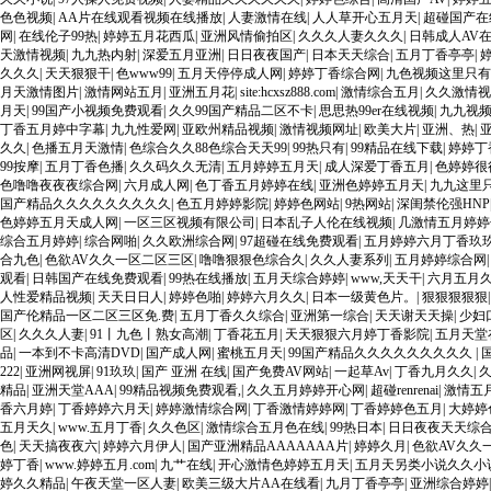
色色视频
|
AA片在线观看视频在线播放
|
人妻激情在线
|
人人草开心五月天
|
超碰国产在
网
|
在线伦子99热
|
婷婷五月花西瓜
|
亚洲风情偷拍区
|
久久久人妻久久久
|
日韩成人AV
天激情视频
|
九九热内射
|
深爱五月亚洲
|
日日夜夜国产
|
日本天天综合
|
五月丁香亭亭
|
久久久
|
天天狠狠干
|
色www99
|
五月天停停成人网
|
婷婷丁香综合网
|
九色视频这里只有
月天激情图片
|
激情网站五月
|
亚洲五月花
|
site:hcxsz888.com
|
激情综合五月
|
久久激情视
月天
|
99国产小视频免费观看
|
久久99国产精品二区不卡
|
思思热99er在线视频
|
九九视频
丁香五月婷中字幕
|
九九性爱网
|
亚欧州精品视频
|
激情视频网址
|
欧美大片
|
亚洲、热
|
久久
|
色播五月天激情
|
色综合久久88色综合天天99
|
99热只有
|
99精品在线下载
|
婷婷丁
99按摩
|
五月丁香色播
|
久久码久久无清
|
五月婷婷五月天
|
成人深爱丁香五月
|
色婷婷很
色噜噜夜夜夜综合网
|
六月成人网
|
色丁香五月婷婷在线
|
亚洲色婷婷五月天
|
九九这里
国产精品久久久久久久久久久
|
色五月婷婷影院
|
婷婷色网站
|
9热网站
|
深闺禁伦强HNP
色婷婷五月天成人网
|
一区三区视频有限公司
|
日本乱子人伦在线视频
|
几激情五月婷婷
综合五月婷婷
|
综合网啪
|
久久欧洲综合网
|
97超碰在线免费观看
|
五月婷婷六月丁香玖玖
合九色
|
色欲AV久久一区二区三区
|
噜噜狠狠色综合久
|
久久人妻系列
|
五月婷婷综合网
观看
|
日韩国产在线免费观看
|
99热在线播放
|
五月天综合婷婷
|
www,天天干
|
六月五月
人性爱精品视频
|
天天日日人
|
婷婷色啪
|
婷婷六月久久
|
日本一级黄色片。
|
狠狠狠狠狠
国产伦精品一区二区三区免.费
|
五月丁香久久综合
|
亚洲第一综合
|
天天谢天天操
|
少妇
区
|
久久久人妻
|
91丨九色丨熟女高潮
|
丁香花五月
|
天天狠狠六月婷丁香影院
|
五月天堂
品
|
一本到不卡高清DVD
|
国产成人网
|
蜜桃五月天
|
99国产精品久久久久久久久久久
|
222
|
亚洲网视屏
|
91玖玖
|
国产 亚洲 在线
|
国产免费AV网站
|
一起草Av
|
丁香九月久久
|
精品
|
亚洲天堂AAA
|
99精品视频免费观看,
|
久久五月婷婷开心网
|
超碰renrenai
|
激情五
香六月婷
|
丁香婷婷六月天
|
婷婷激情综合网
|
丁香激情婷婷网
|
丁香婷婷色五月
|
大婷婷
五月天久
|
www.五月丁香
|
久久色区
|
激情综合五月色在线
|
99热日本
|
日日夜夜天天综
色
|
天天搞夜夜六
|
婷婷六月伊人
|
国产亚洲精品AAAAAAA片
|
婷婷久月
|
色欲AV久久
婷丁香
|
www.婷婷五月.com
|
九艹在线
|
开心激情色婷婷五月天
|
五月天另类小说久久小
婷久久精品
|
午夜天堂一区人妻
|
欧美三级大片AA在线看
|
九月丁香亭亭
|
亚洲综合婷婷