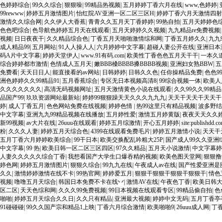
色婷婷综合
|
99久久综合
|
狠狠噪
|
99精品热视频
|
五月婷婷丁香六月在线
|
www,色婷婷
|
99rewww
|
婷婷五月激情图片
|
怡红院AV亚洲一区二区三区H
|
婷婷丁香六月天激情四射
激情久久综合网
|
久久伊人大香蕉
|
青青久久五月天丁香婷婷
|
99热自拍
|
五月天婷婷色
色色吧综合
|
色导航色婷婷五月天在线观看
|
五月天婷婷久久视频
|
九九精品re免费视频
视频
|
日日夜夜干
|
久久精品综合色
|
丁香五月天啪啪激情综和网
|
丁香五月婷久久
|
九九
成人精品99
|
五月网站
|
91人人操人人
|
六月婷婷中文字幕
|
超碰人妻公开在线
|
亚洲日本
码A片中文字幕
|
婷婷天堂伊人
|
www.91有码.com
|
欧美性丁香色色五月天干干
|
一本久道
综合婷婷都市激情
|
色情成人五月天
|
嫩BBB槡BBBB搡BBBB视频
|
亚洲妇女熟BBW
|
五
免费看
|
天天日日人
|
能直接看的av网站
|
日韩婷婷
|
日韩久久色
|
任你操精品免费
|
色色9
洲色婷婷久久99精品91
|
五月香蕉综合
|
专区无日本视频高清8
|
99综合视频一体
|
欧美人
久久久久久久久
|
高清无码视频网址
|
五月天激情黄色小说在线观看
|
久久99久久99精
品国产99
|
玖玖资源网站最新站
|
婷婷99狠狠躁天天久久久九九九
|
天天干天天干天天干
婷
|
成人丁香五月
|
色色网站免费在线视频
|
婷婷色情
|
热99这里只有精品视频
|
波多野结
中文字幕
|
亚洲九九99精品视频在线播放
|
五月婷性爱
|
激情五月婷黄版
|
夜夜天天久久
新99视频
|
av大片在线
|
26uuu在线观看
|
婷婷五月综激情
|
开心五月婷婷
|
site:publishdd.c
粉
|
久久久人妻
|
婷婷五月天综合色
|
4399在线观看免费毛片
|
婷婷五月激情小说
|
天天干
五月丁香六月婷婷欧美综合
|
99干日本
|
欧美交换配乱吟粗大25P
|
国产成人99久久亚洲
中文字幕
|
99 热
|
欧美日韩一区二区三区四区
|
97久久精品
|
五月天小说激情
|
中文字幕婷
人妻久久久久久综合丁香
|
我想看国产大学生口爆吞精的视频
|
欧美色图天堂网
|
狠狠撸
婷色网
|
婷婷五月激情图片
|
狠狠久综合
|
99九九在线
|
午夜成人av在线
|
国产性爱亚洲是
久久
|
激情婷婷激情在线不卡
|
99热官网
|
婷婷爱五月
|
狠狠干狠狠干狠狠干狠狠干
|
情色
视频
|
噜噜五月天综合
|
韩国日本免费不卡在线丷
|
激情AV在线
|
午夜色丁香
|
欧美日韩
区二区
|
天天色综和网
|
久久久99免费视频
|
99日本视频在线观看专区
|
99精品偷自拍
|
色
啪啪
|
婷婷五月天综合久久日
|
久久只有精品
|
亚洲最大视频
|
婷婷中文无码
|
五月丁香亭
91碰碰碰
|
99久久国产宗和精品1上映
|
丁香六月综合激情
|
欧美啪啪9
|
26uuu成人网
|
丁