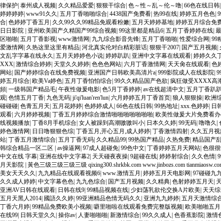
律保护
|
泰州成人视频
|
久久精品爱爱
|
狠狠干综合
|
色～性～乱～伦～噜
|
66色在线日韩
婷婷婷婷
|
www91久久
|
五月丁香啪啪综合
|
4438国产免费看
|
热99在线
|
婷婷五月色色
|
合
|
色婷婷丁香五月
|
久久99久久99精品免观看粉嫩
|
五月天婷婷基地
|
婷婷五月综合免
日日影院
|
亚州欧美国产久精国产99综合视频
|
99这里都是精品6
|
五月丁香婷婷在线
|
区啪啪
|
五月丁香影视
|
www激情网
|
九九综合影音先锋
|
五月丁香啪啪
|
性爱综合网
|
9
爱激情网
|
久热这里这里有精品
|
河北真实伦对白精彩脏话
|
狠狠干2007
|
国产五月视频
|
文乱字字幕在线永久
|
五月天婷婷色小说
|
婷婷趴趴
|
亚洲中文字幕在线观看
|
婷婷久久
XXX
|
激情综合婷婷
|
天堂久久婷婷
|
色色色网站
|
六月丁香激情网
|
天天肏在线观看
|
色
网站
|
国产婷婷综合在线免费视频
|
亚洲国产日韩欧美高清片a
|
999影院成人在线影院
|
婷五月综合
|
欧美Va婷色
|
五月丁香怕怕综合
|
99久久精品国产色欲
|
疯狂做受XXXX高
頻
|
一级韩国产精品毛
|
午夜性做爰电影
|
色5月丁香婷婷
|
av在线超清中文
|
五月丁香趴
观
|
色情五月丁香
|
九色无码
|
ji'qi'luan'ren'lun
|
六月婷婷五月丁香首页
|
狼人狠狠操
|
欧洲
碰碰碰
|
色青五月天
|
五月花婷婷
|
色婷婷成人
|
66色在线日韩
|
99热地址
|
xxx.色婷婷
|
日
观看
|
六月婷婷视频
|
丁香五月婷婷综合激情啪啪啪啪啪啪啪
|
欧美性做爰大片免费看
线视频播放
|
丁香8月手机综合
|
女人被躁到高潮嗷嗷叫小
|
日本久久婷
|
99无码
|
噜噜久
|
婷色激情网
|
日日噜狠狠色综
|
丁香五月,开心五月,成人婷婷
|
丁香激情四射
|
久久五月视
站
|
丁香五月激情综合
|
五月丁香无码
|
久久精品99
|
99热国产精品
|
久热免费
|
精品国产
韩综合精品一区二区
|
av操逼网
|
97成人超碰免
|
99色中文
|
丁香婷婷五月天网站
|
色很很
中文在线 字幕
|
亚洲在线中文字幕2
|
天天碰夜夜操
|
9超碰在线
|
婷婷射综合
|
久久色情
|
月天影院
|
黃色三级三级三级三级 qixing300.shrkbk.com www.jinbozs.com tianmiaosw.c
美女天天久久
|
九九精品在线观看视频6
|
www.激情五月
|
婷婷五月天电影网
|
97碰碰九
久久成人婷婷
|
中文字幕色色
|
九九色综合
|
国产五月视频
|
久久精典
|
色射婷婷五月天
|
亚洲AV日韩在线观看
|
日韩在线9
|
99精品视频在线
|
少妇荡乳欲伦交换A片欧美
|
天天综
五月天黑人2014
|
國語久久婷
|
99亚洲精品色情无码久久
|
亚洲九九婷婷
|
五月天激情综合
丁香六月婷
|
99精品免费欧美小视频
|
噼里啪啦在线观看免费完整版视频
|
欧美啪啪五月
在线99
|
日韩天堂久久
|
操你av
|
人妻啪啪啪
|
新激情综合
|
99久久成人
|
色香蕉影院
|
激情