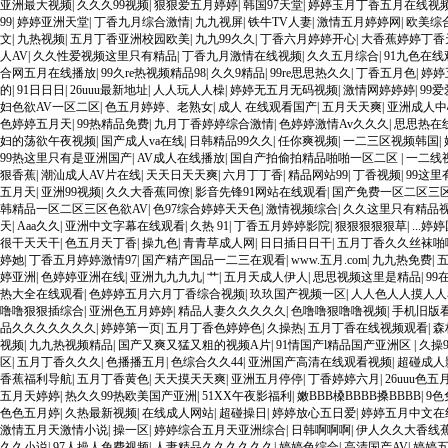
亚洲最大视频
|
久久久99视频
|
狠狠爱五月婷婷
|
韩国97天堂
|
婷婷玉月丁香五月在线视
99
|
婷婷亚洲天堂
|
丁香九月综合激情
|
九九视屏
|
铁牛TV人妻
|
激情五月婷婷网
|
欧美综
文
|
九热视频
|
五月丁香亚洲校园欧美
|
九九99久久
|
丁香六月婷婷开心
|
大香蕉婷婷丁香
人AV
|
久久性爱视频这里只有精品
|
丁香九月激情在线视频
|
久久五月综合
|
91九色在
合网五月在线播放
|
99久re热视频精品98
|
久久9精品
|
99re思思热久久
|
丁香五月色
|
婷婷
的
|
91日日日
|
26uuu最新地址
|
人人玩人人橾
|
婷婷无五月无码视频
|
激情网婷婷婷
|
99
妇色欲AV一区二区
|
色五月婷婷、老熟女
|
成人 在线观看国产
|
五月天天爽
|
亚洲成人中
色婷婷五月天
|
99热精品免费
|
九月丁香婷婷综合激情
|
色婷婷激情Av久久久
|
思思热在
妇的荡欲午夜视频
|
国产成人va在线
|
日韩精品99久久
|
任你爽视频
|
一二三区视频韩国
|
99热这里只有是亚洲国产
|
AV成人在线播放
|
国自产拍偷拍精品啪啪一区二区
|
一二线
狠香蕉
|
潮汕成人AV片在线
|
天天日天天爽
|
六月丁丁香
|
精品网站99
|
丁香视频
|
99这
五月天
|
亚洲99视频
|
久久大香蕉同僚
|
影音先锋91网站在线观看
|
国产免费一区二区三区三
韩精品一区二区三区色欲AV
|
色97综合婷婷天天色
|
激情视频综合
|
久久这里只有精品视
天
|
Aaa久久
|
亚洲中文字幕在线观看
|
久热 91
|
丁香五月婷婷影院
|
狠狠狠狠狠草
|
...
很干天天干
|
色五月天丁香
|
操九色
|
青青草成人网
|
日日插日日干
|
五月丁香久久丝袜啪
婷她
|
丁香五月婷婷激情97
|
国产精产国品一二三在观看
|
www.五月.com
|
九九热免费
|
婷亚洲
|
色婷婷亚洲在线
|
亚洲九九九九
|
艹
|
五月天成人伊人
|
思思视频这里是精品
|
9
热大全在线观看
|
色婷婷五月六月丁香综合视频
|
玖玖国产视频一区
|
人人色人人摸人人
噜噜狠狠插综合
|
亚洲色五月婷婷
|
精品人妻久久久久久
|
色噜噜狠噜噜视频
|
手机旧版看
品久久久久久久久
|
婷婷第一页
|
五月丁香色婷婷色
|
久操热
|
五月丁香在线视频观看
|
森
视频
|
九九热视频精品
|
国产又爽又猛又粗的视频A片
|
91情国产l精品国产亚洲区
|
久操9
区
|
五月丁香久久久
|
色播播五月
|
色综合久久44
|
亚洲国产高清在线观看视频
|
超碰成人
香蕉福利导航
|
五月丁香黄色
|
天天摸天天爽
|
亚洲五月停停
|
丁香婷婷六月
|
26uuu色五
五月天婷婷
|
热久久99热欧美国产亚洲
|
51XX午夜影福利
|
嫩BBB槡BBBB搡BBBB
|
9色
色色五月婷
|
久热最新视频
|
在线成人网站
|
超碰操日
|
婷婷放心五日爱
|
婷婷五月中文在
激情五月天激情小说
|
操一区
|
婷婷综合五月天亚洲综合
|
日韩啊啊啊
|
伊人久久大香线
久久小说
|
97人操人免费视频
|
人妻精品久久久久久久
|
婷婷色综合
|
高清国产AV
|
婷婷