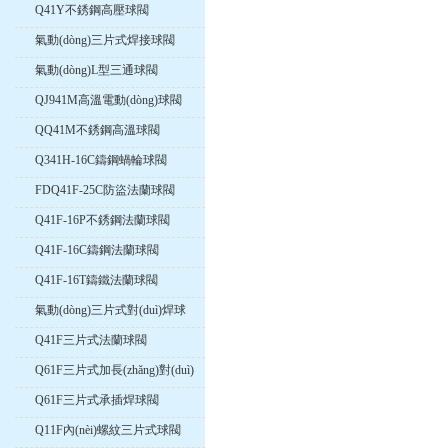
Q41Y不銹鋼高壓球閥
氣動(dòng)三片式焊接球閥
氣動(dòng)L型三通球閥
QJ941M高溫電動(dòng)球閥
QQ41M不銹鋼高溫球閥
Q341H-16C鑄鋼蝸輪球閥
FDQ41F-25C防盜法蘭球閥
Q41F-16P不銹鋼法蘭球閥
Q41F-16C鑄鋼法蘭球閥
Q41F-16T鑄鐵法蘭球閥
氣動(dòng)三片式對(duì)焊球
閥
Q41F三片式法蘭球閥
Q61F三片式加長(zhǎng)對(duì)
焊球閥
Q61F三片式承插焊球閥
Q11F內(nèi)螺紋三片式球閥