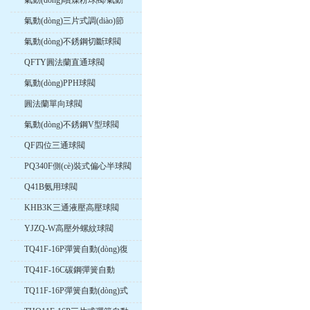
氣動(dòng)噴煤粉球閥/氣動
(dòng)卸灰球閥
氣動(dòng)三片式調(diào)節
(jié)球閥
氣動(dòng)不銹鋼切斷球閥
QFTY圓法蘭直通球閥
氣動(dòng)PPH球閥
圓法蘭單向球閥
氣動(dòng)不銹鋼V型球閥
QF四位三通球閥
PQ340F側(cè)裝式偏心半球閥
Q41B氨用球閥
KHB3K三通液壓高壓球閥
YJZQ-W高壓外螺紋球閥
TQ41F-16P彈簧自動(dòng)復
(fù)位法蘭球閥
TQ41F-16C碳鋼彈簧自動
(dòng)歸位式球閥
TQ11F-16P彈簧自動(dòng)式
歸位球閥