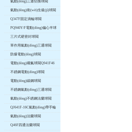
氣動(dòng)三通切換球閥
氣動(dòng)衛(wèi)生級(jí)球閥
Q347F固定渦輪球閥
PQ940Y/F電動(dòng)偏心半球
閥
三片式硬密封球閥
單作用氣動(dòng)三通球閥
防爆電動(dòng)球閥
電動(dòng)襯氟球閥Q941F46
不銹鋼電動(dòng)球閥
電動(dòng)碳鋼球閥
不銹鋼氣動(dòng)三通球閥
氣動(dòng)不銹鋼法蘭球閥
QJ641F-16C氣動(dòng)帶手輪
高溫球閥
氣動(dòng)法蘭球閥
Q46F四通法蘭球閥