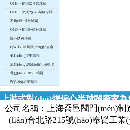
Q11F不銹鋼二片式球閥
Q11F一片式內(nèi)螺紋球閥
不銹鋼外螺紋球閥
Q12F不銹鋼外螺紋球閥
鍛不銹鋼球閥
Q641F-10L氣動(dòng)鋁合金
球閥
氣動(dòng)V形球閥
氣動(dòng)調(diào)節(jié)型球
閥
電動(dòng)UPVC球閥
PQ340偏心半球閥
上裝式對(duì)焊偏心半球閥廠家為您提
公司名稱：上海喬邑閥門(mén)制
半球閥，歡迎來(lái)電咨詢上
(lián)合北路215號(hào)奉賢工業(