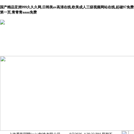
国产精品亚洲999久久久网,日韩美av高清在线,欧美成人三级视频网站在线,起碰97
第一页,青青青aaaa免费
首 頁(yè)
公司介紹
產(chǎn)品展示
新聞動(dò
(tài