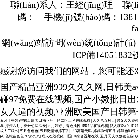
聯(lián)系人：王經(jīng)理 聯(l
碼： 手機(jī)號(hào)碼：13817
f
網(wǎng)站訪問(wèn)統(tǒng)計(j
ICP備14051832號
感谢您访问我们的网站，您可能还
国产精品亚洲999久久久网,日韩美
碰97免费在线视频,国产小嫩批日出
女人逼的视频,亚洲欧美国产日韩第一
五月丁香婷婷在线
|
欧美日韩亚洲一区二区三区在线观看
|
久久色五月天
|
男女久久婷
幕
|
婷婷六月丁香开心深深爱
|
五月婷婷丁香色播网
|
99精品在线观看
|
伊人喵咪a V
|
9
成人三级av
|
五月色色色
|
五月激情婷婷丁香
|
艹B高清无码
|
婷婷激情五月
|
婷婷色影院
|
频
|
色综合色色
|
97热九九
|
成人在线视频一区
|
91综合视频在线
|
五月天玖玖狠狠色色
|