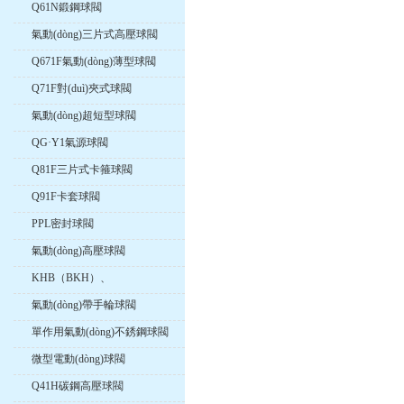
Q61N鍛鋼球閥
氣動(dòng)三片式高壓球閥
Q671F氣動(dòng)薄型球閥
Q71F對(duì)夾式球閥
氣動(dòng)超短型球閥
QG·Y1氣源球閥
Q81F三片式卡箍球閥
Q91F卡套球閥
PPL密封球閥
氣動(dòng)高壓球閥
KHB（BKH）、
KHM（MKH）高壓內(nèi)螺
氣動(dòng)帶手輪球閥
紋球閥
單作用氣動(dòng)不銹鋼球閥
微型電動(dòng)球閥
Q41H碳鋼高壓球閥