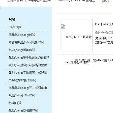
上海喬邑閥門(mén)制造有限公司
8/7/2026, 4:39:24 PM 星期五
球閥
DYQ360Y
C4鋼球閥
產(chǎn)品型
防爆氣動(dòng)球閥
更新日期：2015
訪問(wèn)次數
單作用氣動(dòng)切斷球閥
氣動(dòng)襯氟球閥
氣動(dòng)帶手動(dòng)襯氟球
共 1 條記錄，當(dāng)前 1 
閥
氣動(dòng)調(diào)節(jié)型襯
氟球閥
氣動(dòng)不銹鋼三片式球閥
外螺紋帶焊接管球閥
防爆氣動(dòng)三片式對(duì)
焊球閥
氣動(dòng)2205球閥
氣源球閥
氣動(dòng)雙相鋼球閥