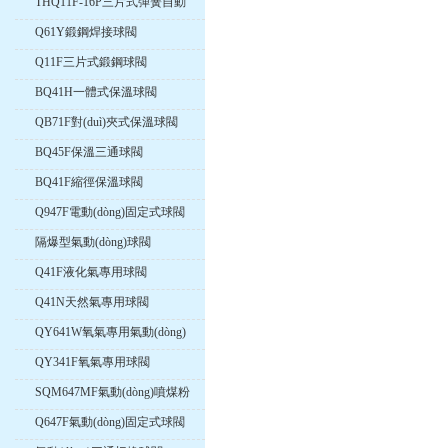
THQ11F-16P三片式彈簧自動
(dòng)復(fù)位球閥
Q61Y鍛鋼焊接球閥
Q11F三片式鍛鋼球閥
BQ41H一體式保溫球閥
QB71F對(duì)夾式保溫球閥
BQ45F保溫三通球閥
BQ41F縮徑保溫球閥
Q947F電動(dòng)固定式球閥
隔爆型氣動(dòng)球閥
Q41F液化氣專用球閥
Q41N天然氣專用球閥
QY641W氧氣專用氣動(dòng)
球閥
QY341F氧氣專用球閥
SQM647MF氣動(dòng)噴煤粉
球閥
Q647F氣動(dòng)固定式球閥