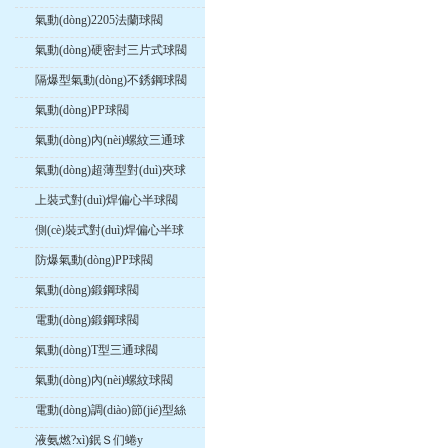
氣動(dòng)2205法蘭球閥
氣動(dòng)硬密封三片式球閥
隔爆型氣動(dòng)不銹鋼球閥
氣動(dòng)PP球閥
氣動(dòng)內(nèi)螺紋三通球
閥
氣動(dòng)超薄型對(duì)夾球
閥
上裝式對(duì)焊偏心半球閥
側(cè)裝式對(duì)焊偏心半球
閥
防爆氣動(dòng)PP球閥
氣動(dòng)鍛鋼球閥
電動(dòng)鍛鋼球閥
氣動(dòng)T型三通球閥
氣動(dòng)內(nèi)螺紋球閥
電動(dòng)調(diào)節(jié)型絲
口球閥
液氨燃?xì)鈱Ｓ们蜷y