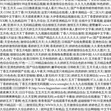
91
|
91精品激情9
|
99这里有精品视频
|
欧美激情综合色综合
|
久久九九热视频
|
96色婷婷
|
丁香
|
五月天.com
|
日日撸夜夜操
|
91成人看片
|
99er久久
|
国产午夜精华精华精华婷
|
玖玖
天.COM
|
五月丁香
|
91无码高清
|
这里只有精品在线看
|
人妻丰满精品一区二区A片
|
超
韩国中文字幕91
|
天天摸夜夜爽天天做
|
大伊香蕉精品视频在线
|
五月丁香爱婷婷深深
|
XX网
|
九九热精品99
|
丁香九月综合
|
五月婷亚洲精品AV天堂
|
在线中文字幕视频
|
超碰
人爽
|
亚洲AV久久无码精品蜜桃
|
综合狠狠五月婷婷
|
激情五月天网站
|
蜜臀嫩草
|
www.
码AV天堂三区
|
五月天婷五月天综合网在线观
|
强辱丰满人妻HD中文字幕
|
婷婷五月激
五月色
|
色五月天丁香婷婷
|
九九视频在线观看
|
丁香八月综合激情
|
亚洲超碰中文字幕
|
做爰A片妓女
|
熟女网站久久
|
99国产精品久久久久久久久久久
|
好好干av
|
国产亚洲色婷婷久久9
看
|
天堂色色色
|
激情综合网五月天
|
久久网思思
|
日韩国产在线免费观看
|
亚洲色综合
|
色婷婷激情四射视频
|
看婷婷五月天网
|
香蕉婷婷五月
|
婷婷色在线视频
|
久久黄色免费
九色在线
|
丁香五月电影
|
激情久久丁香
|
伊人天天色
|
婷婷激情综合色五月久久图片
|
五
爱视频
|
狠狠综合网
|
激情六月天婷婷
|
欧美噜噜免费观看
|
欧美日韩中国
|
AA片在线观
伊人
|
色了色综合
|
欧美日韩99
|
五月色情婷婷
|
成人无码髙潮喷水A片
|
五月欧美丁香在
色综合综合色
|
97色一二三
|
99精品偷自拍
|
久久婷婷五月综合色奶水99啪
|
五月精品免费
看20
|
亚洲色婷婷色
|
国产综合视频婷婷
|
嫩草哈哈操
|
日韩欧美三区
|
五月天成人综合
|
丁香五月婷婷国产在线
|
成人午夜天
|
99热这里只有精品66
|
四房婷婷
|
深情五月天
|
激情
区
|
91色色色
|
亚洲天堂啪啪
|
蜜桃人妻无码AV天堂三区
|
婷婷五月天亚洲综合
|
www.五
狠狠婷婷色综合
|
亚洲中文 字幕 国产 综合
|
久久免片
|
五月丁香啪啪网
|
97人人操
|
久久
丁香婷婷在线
|
丁香五月激情无码视频
|
www.sezonghe
|
久久九九在线视频
|
五月天狠狠
在线观看
|
日日婷婷不卡
|
http://www.lingjunshare.com/
|
夜夜天天久久婷婷
|
丁香婷婷人妻
夜夜爽天天天
|
日日干综合
|
五五月五月
|
欧洲综合色
|
婷婷精品综合
|
五月婷婷色五月
|
BBB爽爽爽电影
|
久久天堂网
|
婷婷操无码
|
av在线不卡播放
|
婷婷综合在线播放
|
丁香六
婷婷五月丁香网
|
色五月激情
|
青青青国产在线观看手机免费
|
超碰狠狠干99
|
91亚洲免
警
|
95精品区一区二
|
激情淫乱男女
|
WWW久久久
|
五月激情综合婷婷
|
婷婷色正月
|
色综
久综合婷婷久久综合婷婷久久
|
就99这里只有精品
|
五月婷婷自拍
|
综合网啪啪
|
中文字