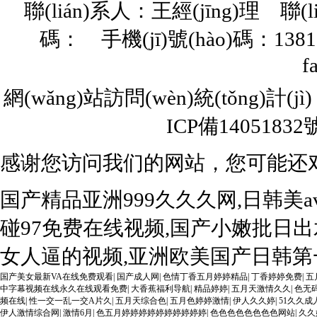
聯(lián)系人：王經(jīng)理 聯(l
碼： 手機(jī)號(hào)碼：13817
f
網(wǎng)站訪問(wèn)統(tǒng)計(j
ICP備14051832號
感谢您访问我们的网站，您可能还
国产精品亚洲999久久久网,日韩美
碰97免费在线视频,国产小嫩批日出
女人逼的视频,亚洲欧美国产日韩第一
国产美女最新VA在线免费观看
|
国产成人网
|
色情丁香五月婷婷精品
|
丁香婷婷免费
|
五
中字幕视频在线永久在线观看免费
|
大香蕉福利导航
|
精品婷婷
|
五月天激情久久
|
色无
频在线
|
性一交一乱一交A片久
|
五月天综合色
|
五月色婷婷激情
|
伊人久久婷
|
51久久
伊人激情综合网
|
激情6月
|
色五月婷婷婷婷婷婷婷婷婷婷
|
色色色色色色色色网站
|
久久