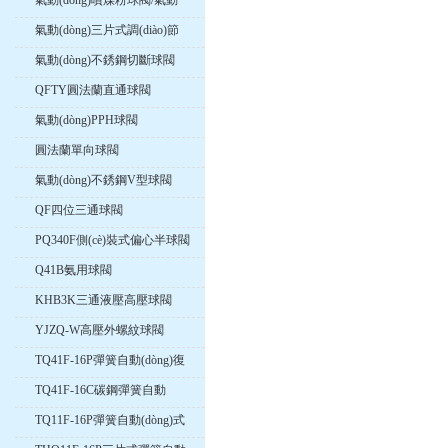
氣動(dòng)噴煤粉球閥/氣動
(dòng)卸灰球閥
氣動(dòng)三片式調(diào)節
(jié)球閥
氣動(dòng)不銹鋼切斷球閥
QFTY圓法蘭直通球閥
氣動(dòng)PPH球閥
圓法蘭單向球閥
氣動(dòng)不銹鋼V型球閥
QF四位三通球閥
PQ340F側(cè)裝式偏心半球閥
Q41B氨用球閥
KHB3K三通液壓高壓球閥
YJZQ-W高壓外螺紋球閥
TQ41F-16P彈簧自動(dòng)復
(fù)位法蘭球閥
TQ41F-16C碳鋼彈簧自動
(dòng)歸位式球閥
TQ11F-16P彈簧自動(dòng)式
歸位球閥