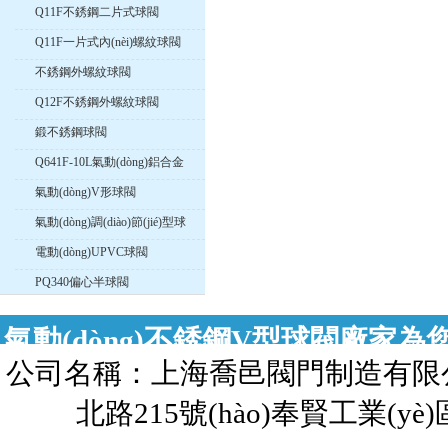
Q11F不銹鋼二片式球閥
Q11F一片式內(nèi)螺紋球閥
不銹鋼外螺紋球閥
Q12F不銹鋼外螺紋球閥
鍛不銹鋼球閥
Q641F-10L氣動(dòng)鋁合金
球閥
氣動(dòng)V形球閥
氣動(dòng)調(diào)節(jié)型球
閥
電動(dòng)UPVC球閥
PQ340偏心半球閥
氣動(dòng)不銹鋼V型球閥廠家為您提
公司名稱：上海喬邑閥門制造有限公司 
球閥，歡迎來(lái)電咨詢
北路215號(hào)奉賢工業(yè)