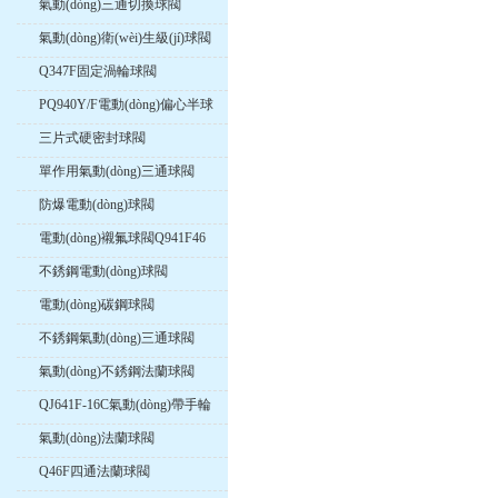
氣動(dòng)三通切換球閥
氣動(dòng)衛(wèi)生級(jí)球閥
Q347F固定渦輪球閥
PQ940Y/F電動(dòng)偏心半球
閥
三片式硬密封球閥
單作用氣動(dòng)三通球閥
防爆電動(dòng)球閥
電動(dòng)襯氟球閥Q941F46
不銹鋼電動(dòng)球閥
電動(dòng)碳鋼球閥
不銹鋼氣動(dòng)三通球閥
氣動(dòng)不銹鋼法蘭球閥
QJ641F-16C氣動(dòng)帶手輪
高溫球閥
氣動(dòng)法蘭球閥
Q46F四通法蘭球閥