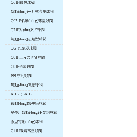
Q61N鍛鋼球閥
氣動(dòng)三片式高壓球閥
Q671F氣動(dòng)薄型球閥
Q71F對(duì)夾式球閥
氣動(dòng)超短型球閥
QG·Y1氣源球閥
Q81F三片式卡箍球閥
Q91F卡套球閥
PPL密封球閥
氣動(dòng)高壓球閥
KHB（BKH）、
KHM（MKH）高壓內(nèi)螺
氣動(dòng)帶手輪球閥
紋球閥
單作用氣動(dòng)不銹鋼球閥
微型電動(dòng)球閥
Q41H碳鋼高壓球閥