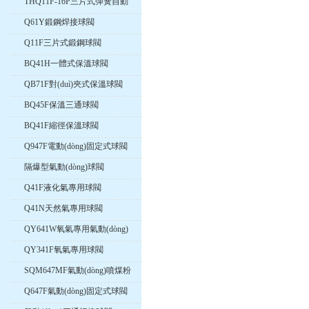
THQ11F-16P三片式彈簧自動
(dòng)復(fù)位球閥
Q61Y鍛鋼焊接球閥
Q11F三片式鍛鋼球閥
BQ41H一體式保溫球閥
QB71F對(duì)夾式保溫球閥
BQ45F保溫三通球閥
BQ41F縮徑保溫球閥
Q947F電動(dòng)固定式球閥
隔爆型氣動(dòng)球閥
Q41F液化氣專用球閥
Q41N天然氣專用球閥
QY641W氧氣專用氣動(dòng)
球閥
QY341F氧氣專用球閥
SQM647MF氣動(dòng)噴煤粉
球閥
Q647F氣動(dòng)固定式球閥