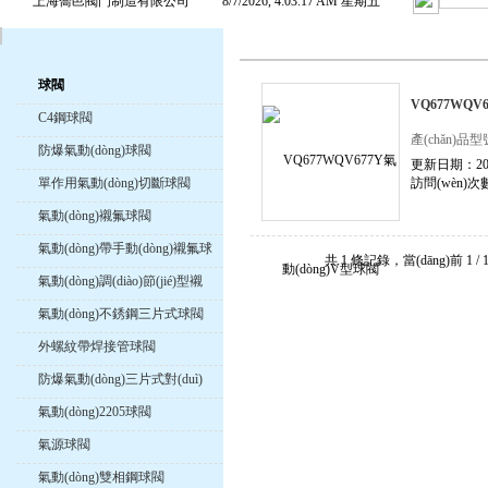
上海喬邑閥門制造有限公司
8/7/2026, 4:03:18 AM 星期五
球閥
VQ677WQV
C4鋼球閥
產(chǎn)品型
防爆氣動(dòng)球閥
更新日期：2025
訪問(wèn)次數
單作用氣動(dòng)切斷球閥
氣動(dòng)襯氟球閥
氣動(dòng)帶手動(dòng)襯氟球
共 1 條記錄，當(dāng)前 1 / 
閥
氣動(dòng)調(diào)節(jié)型襯
氟球閥
氣動(dòng)不銹鋼三片式球閥
外螺紋帶焊接管球閥
防爆氣動(dòng)三片式對(duì)
焊球閥
氣動(dòng)2205球閥
氣源球閥
氣動(dòng)雙相鋼球閥