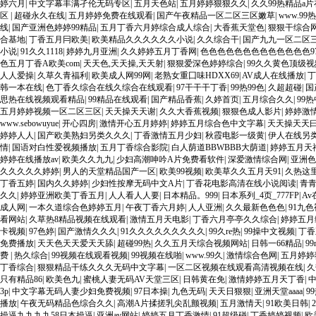
婷六月
|
中文字幕丰满孑伦无码专区
|
五月天色站
|
五月婷婷狠狠久久
|
久久99热精品a
区
|
超碰永久在线
|
五月婷婷免费在线观看
|
国产午夜精品一区二区三区嫩草
|
www.99
线
|
国产亚洲色婷婷99精品
|
五月丁香六月婷综合成人综合
|
大香蕉天堂色
|
狠狠干综合
合基地
|
丁香五月冃欧美
|
欧美精品久久久久久久小说
|
久久综合干
|
国产九九一区二区
小说
|
91久久1118
|
婷婷九月亚洲
|
久久婷婷五月丁香网
|
色色色色色色色色色色色色色9
色五月丁香A欧美com
|
天天色,天天操,天天射
|
狠狠爱深色婷婷综合
|
99久久黄色顶级视
人人爱操
|
久草久青福利
|
欧美成人网99网
|
老熟女重囗味HDXX69
|
AV成人在线播放
|
丁
韩一本在线
|
色丁香久综合在线久综合在线观看
|
97干干干丁香
|
99热99色
|
久超超碰
|
国
思热在线视频观看精品
|
99精品在线观看
|
国产精品香蕉
|
久婷首页
|
五月综合久久
|
99
五月婷婷视频一区二区三区
|
天天操天天谢
|
久久大香蕉视频
|
狠狠色成人影片
|
婷婷激
www.sebowuyue
|
开心四房
|
激情开心五月婷婷
|
婷婷五月综合色中文字幕
|
天天操天天
婷婷人人
|
国产欧美熟妇另类久久久
|
丁香激情五月少妇
|
秋霞电影一级黄
|
伊人在线另
情
|
国语对白性爱视频播放
|
五月丁香综合影院
|
白人荫道BBWBBB大荫道
|
婷婷五月天
婷婷在线播放av
|
欧美久久九九
|
少妇高潮呻吟A片免费看软件
|
深爱激情综合网
|
亚洲色
久久久久久婷婷
|
男人的天堂精品国产一区
|
欧美99视频
|
欧美草久久五月天91
|
久热这
丁香五婷
|
国内久久婷婷
|
少妇性按摩无码中文A片
|
丁香花电影高清在线小说阅读
|
青
久久
|
婷婷亚洲欧美丁香五月
|
人人看人人要
|
日本精品。999
|
日本系列_4页_777FP
|
A
成人网
|
一本久道综合色婷婷五月
|
午夜丁香六月婷
|
人人亚洲
|
久久最新色色色
|
91九
看网站
|
久草热8精品视频在线观看
|
激情五月天电影
|
丁香六月亭亭久久综合
|
婷婷五月
卡视频
|
97色婷
|
国产激情久久久
|
91久久久久久久久久久
|
99久re热
|
99操中文视频
|
丁香
免费播放
|
天天色天天爱天天舔
|
超碰99热
|
久久五月天综合视频网站
|
日韩一66精品
|
9
费
|
热久综合
|
99视频在线观看视频
|
99视频在线啪
|
www.99久
|
激情综合色网
|
五月婷婷
丁香综合
|
狠狠精品干练久久久无码中文字幕
|
一区二区视频在线观看高清视频在线
|
久
只有精品86
|
欧美色九
|
蜜桃人妻无码AV天堂三区
|
日韩黄在免
|
激情婷婷五月天丁香
|
3p
|
中文字幕无码人妻少妇免费视频
|
97日本操
|
九色无码
|
天天日狠狠
|
亚洲天堂aaaa
|
9
播放
|
午夜无码精品色综合久久
|
高潮A片揉搓乳尖乱颤视频
|
五月激情天
|
91欧美日韩
|
操逼九九九九58日本操逼
|
亚洲av网站
|
婷婷五月丁香激情
|
91超级碰
|
丁香婷婷视频
|
欧