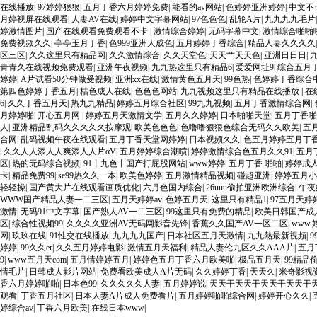
在线播放
|
97婷婷狠狠
|
五月丁香六月婷婷免费
|
能看的av网站
|
色婷婷亚洲婷婷
|
中文不卡
月婷视屏在线观看
|
人妻AV在线
|
婷婷中文字幕网站
|
97色色色
|
乱轮A片
|
九九九九毛片
婷激情图片
|
国产在线观看免费观看不卡
|
激情综合婷婷
|
无码字幕中文
|
激情综合啪啪
免费视频久久
|
亭亭玉月丁香
|
色999亚洲人成色
|
五月婷婷丁香综合
|
精品人妻久久久久
区三区
|
久久这里只有精品网
|
久久激情综合
|
久久天堂色
|
天天艹天天色
|
亚洲日日日
|
青青久在线视频免费观看
|
亚洲午夜视频
|
九九热这里只有精品6
|
爱爱网址9
|
综合五月
婷婷
|
A片试看50分钟做受视频
|
亚洲xx在线
|
激情黄色五月天
|
99色热
|
色婷婷丁香综合
第四色婷婷丁香五月
|
桔色成人在线
|
色色色网站
|
九九视频这里只有精品在线播放
|
在
6
|
久久丁香五月天
|
热九九精品
|
婷婷五月综合社区
|
99九九视频
|
五月丁香激情综合网
|
月婷婷啪
|
开心五月网
|
婷婷五月天激情文学
|
五月久久婷婷
|
日本啪啪天堂
|
五月丁香啪
人
|
亚洲精品乱码久久久久久按摩观
|
欧美色色色
|
色噜噜狠狠色综合无码久久欧美
|
五
合网
|
乱码视频午夜在线观看
|
五月丁香天堂网婷婷
|
日本视频久久
|
色五月婷婷五月丁
|
久久人人添人人爽添人人片αV
|
五月婷婷综合潮喷
|
婷婷激情综合色五月久久91
|
五月
区
|
热的无码综合视频
|
91丨九色丨国产打屁股网站
|
www婷婷
|
五月丁香 啪啪
|
婷婷成
卡
|
精品免费99
|
se99热久久一本
|
欧美色婷婷
|
五月激情精品视频
|
碰超亚洲
|
婷婷五月小
轻轻操
|
国产黄大片在线观看画质优化
|
六月色国内综合
|
26uuu偷拍亚洲欧洲综合
|
午夜
WWW国产精品人妻一二三区
|
五月天婷婷av
|
色婷五月天
|
这里只有精品1
|
97五月天婷
激情
|
无码91中文字幕
|
国产熟人AV一二三区
|
99这里只有免费的精品
|
欧美日韩国产成
区
|
综合性视频99
|
久久久久亚洲AV无码网影音先锋
|
香蕉久久国产AV一区二区
|
www
网
|
玖玖在线
|
91性交在线播放
|
九九九九国产
|
日本社区五月天激情
|
九九熱最新視頻
|
9
婷婷
|
99久久er
|
久久五月婷婷电影
|
激情五月天福利
|
精品人妻伦九区久久AAA片
|
五月
9
|
www五月天com
|
五月情婷婷五月
|
婷婷色五月丁香六月欧美啪
|
极品五月天
|
99精品
情毛片
|
日韩成人影片网站
|
免费看欧美成人A片无码
|
久久婷婷丁香
|
天天久
|
米奇影视
香六月婷婷啪啪
|
日本色99
|
久久久久久人妻
|
五月婷婷说
|
天天干天天干天天干天天干
观看
|
丁香五月社区
|
日本人妻A片成人免费看片
|
五月婷婷啪啪综合网
|
婷婷开心久久
|
婷综合av
|
丁香六月欧美
|
在线日本www
|