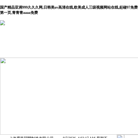
国产精品亚洲999久久久网,日韩美av高清在线,欧美成人三级视频网站在线,起碰97
第一页,青青青aaaa免费
首 頁(yè)
公司介紹
產(chǎn)品展示
新聞動(dò
(tài