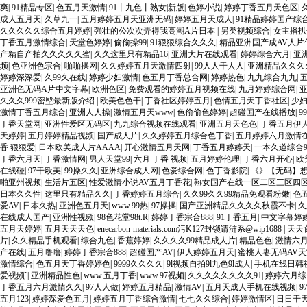
爽
|
91精品专区
|
色五月天激情
|
91丨九色丨熟女|新版
|
色婷小说
|
婷婷丁香五月天色区
|
成人五月天
|
久草九一
|
五月婷婷五月天亚洲无码
|
婷婷五月天成人
|
91精品婷婷国产综
久久久久久综合五月婷婷
|
强壮的公次次弄得我高潮A片日本
|
另类视频综合
|
女主播扒
丁香五月激情综合
|
天堂色婷婷
|
偷偷操99
|
91狠狠综合久久久
|
精品亚洲国产成AV人片
产精自产拍久久久久久蜜
|
久久这里只有精品16
|
亚洲大片在线观看
|
婷婷综合六月
|
亚
频
|
色亚洲色宗合
|
啪啪操网
|
久久婷婷五月天激情四射
|
99人人干人人
|
亚洲精品久久久
婷婷深深爱
|
久99久在线
|
婷婷少妇激情
|
色五月丁香总合网
|
婷婷热色
|
九九综合九九
|
亚洲色无码A片中文字幕
|
欧洲色区
|
免费观看的婷婷五月视频在线
|
九月婷婷综合网
|
久久久999密壂最新版介绍
|
欧美色色干
|
丁香社区婷婷五月
|
色情五月天丁香社区
|
少
激情丁香五月综合
|
亚洲人人操
|
激情五月天www
|
色偷偷色婷婷
|
超碰国产在线播放
|
9
丁香天堂网
|
亚洲性爱区无码区
|
九九综合视频在线观看
|
亚洲五月天色色
|
丁香五月伊
天婷婷
|
五月婷婷精品视频
|
国产成人片
|
久久婷婷五月综合色丁香
|
五月婷婷六月激情
香 狠狠爱
|
日本欧美成人片AAAA
|
开心激情五月天网
|
丁香五月婷婷天
|
一本久道综合9
丁香六月天
|
丁香激情网
|
男人天堂99
|
六月 丁香 视频
|
五月婷婷伦理
|
丁香六月开心
|
欧
在线碰
|
97干欧美
|
99操久久
|
亚洲综合成人网
|
色爱综合网
|
色丁香影院
|
《》【无码】想被搞
啪亚州视频
|
生活片五区
|
性爱激情小说AV五月丁香花
|
熟女国产在线一区二区三区四
日本久久性
|
这里只有精品久久
|
丁香婷婷五月综合
|
久久99久久99精品免观看粉嫩
|
色
爱AV
|
日本久热
|
亚洲色五月天
|
www.99热
|
97操操
|
国产亚洲精品久久久久秋霞不卡
|
久
在线成人国产
|
亚洲性视频
|
98色花堂98t.R
|
婷婷丁香宗合888
|
91丁香五月
|
中文字幕婷
五月天婷婷
|
五月天天天色
|
enecarbon-materials.com污K127封锁请涟系@wip1688
|
天天
片
|
久久精品手机观看
|
综合九色
|
香蕉婷婷
|
久久久久99精品成人片
|
精品色色
|
激情六
产在线
|
五月噜噜
|
婷婷丁香宗合888
|
超碰国产AV
|
伊人婷婷五月天
|
蜜桃人妻无码AV
激情综合
|
色五月天丁香婷婷色
|
9999久久久久
|
9l视频自拍9l九色9l成人
|
手机在线日韩
爱视频`
|
亚洲精品性色
|
www.五月丁香
|
www.97视频
|
久久久久久久久久91
|
婷婷六月综
丁香五月六月激情久久
|
97人人做
|
婷婷五月精品
|
激情AV
|
五月天成人手机在线视频
|
9
五月123
|
婷婷深爱色五月
|
婷婷五月丁香综合激情
|
七七久久综合
|
婷婷激情区
|
日日干