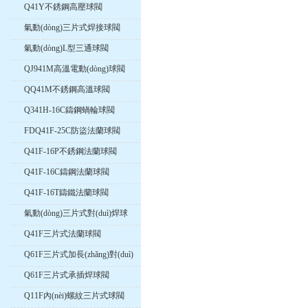
Q41Y不銹鋼高壓球閥
氣動(dòng)三片式焊接球閥
氣動(dòng)L型三通球閥
QJ941M高溫電動(dòng)球閥
QQ41M不銹鋼高溫球閥
Q341H-16C鑄鋼蝸輪球閥
FDQ41F-25C防盜法蘭球閥
Q41F-16P不銹鋼法蘭球閥
Q41F-16C鑄鋼法蘭球閥
Q41F-16T鑄鐵法蘭球閥
氣動(dòng)三片式對(duì)焊球
閥
Q41F三片式法蘭球閥
Q61F三片式加長(zhǎng)對(duì)
焊球閥
Q61F三片式承插焊球閥
Q11F內(nèi)螺紋三片式球閥