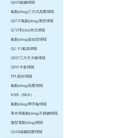
Q61N鍛鋼球閥
氣動(dòng)三片式高壓球閥
Q671F氣動(dòng)薄型球閥
Q71F對(duì)夾式球閥
氣動(dòng)超短型球閥
QG·Y1氣源球閥
Q81F三片式卡箍球閥
Q91F卡套球閥
PPL密封球閥
氣動(dòng)高壓球閥
KHB（BKH）、
KHM（MKH）高壓內(nèi)螺
氣動(dòng)帶手輪球閥
紋球閥
單作用氣動(dòng)不銹鋼球閥
微型電動(dòng)球閥
Q41H碳鋼高壓球閥