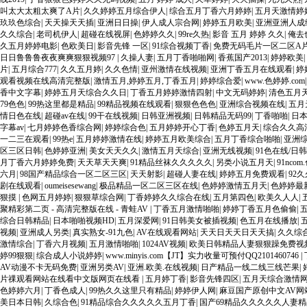
叫太大太粗太爽了A片
|
久久婷婷五月综合伊人
|
综合五月丁香六月婷婷
|
五月天激情婷
玖玖色综合
|
天天操天天插
|
亚洲日日操
|
伊人成人宗合网
|
婷婷五月欧美
|
亚洲亚洲人成
久久综合
|
老司机伊人
|
超碰在线视屏
|
色婷婷久久
|
99re久热
|
影音 五月 婷婷 久久
|
俺去
久五月婷婷电影
|
色欧美日
|
影音先锋 一区
|
91综合视频丁香
|
免费无码毛片一区二区A
日日鲁鲁鲁夜夜爽爽狠狠视频97
|
久操人妻
|
五月丁香啪啪网
|
香蕉国产2013
|
婷婷欧美
|
片
|
五月综合777
|
久久五月婷
|
久久色情
|
亚州激情在线视频
|
亚洲丁香五月在线观看
|
婷
观看视频在线高清完整版
|
激情五月,婷婷五月,丁香五月
|
婷婷综合爱
|
www.色婷婷.com
香中文字幕
|
婷婷五月天综合久久日
|
丁香五月婷婷激情四射
|
中文无码婷婷
|
清色五月
79色色
|
99热这里都是精品
|
99精品视频在线观看
|
狠狠色色色
|
亚洲综合视频在线
|
五月
情日色在线
|
超碰av在线
|
99干在线视频
|
日韩亚洲视频
|
日韩精品无码99
|
丁香啪啪
|
日
字幕av
|
七月婷婷色香综合网
|
婷婷综合色
|
五月婷婷开心丁香
|
色婷五月天
|
综合久久高
一二三在观看
|
99热e
|
五月婷婷激情在线
|
婷婷五月欧美综合
|
五月丁香综合啪啪
|
亚洲
区三区日韩
|
色婷婷亚洲
|
美女天天久久
|
激情五月天综合
|
亚洲无线视频
|
91色在线/日韩
月丁香六月婷婷免费
|
天天草天天爽
|
91精品丝袜久久久久久
|
另类小说五月天
|
91ncom
六月
|
98国产精品综合一区二区三区
|
天天射影
|
超碰人妻在线
|
婷婷五月免费观看
|
92
剧在线观看
|
oumeisesewang
|
极品精品一区二区三区在线
|
色婷婷激情五月天
|
色婷婷最
狠摸
|
色网五月婷婷
|
狠狠草综合网
|
丁香婷婷久久综合在线
|
五月第四色
|
欧美久人人
|
聚精彩第二页 - 高清完整版在线 - 青蛙AV
|
丁香五月激情啪啪
|
婷婷丁香五月色偷偷
|
综合日韩精品
|
日本啪啪视频HD
|
五月深爱网
|
91日韩美女被插视频
|
色五月在线播放
|
视频
|
亚洲成人另类
|
真实熟女-91九色
|
AV在线观看网站
|
天天日天天日天天搞
|
久久综
激情综合
|
丁香六月视频
|
五月激情啪啪
|
1024AV视频
|
欧美日韩精品人妻狠狠躁免费视
婷99狠狠
|
综合成人小说婷婷
|
www.minyis.com【JT】实力收量可预付QQ2101460746
|
AV动漫不卡无码免费
|
亚洲另类AV
|
亚洲.欧美.在线视频
|
日产精品一线二线三线芒果
|
片祼观看网站在线看中文版网页在线看
|
五月婷丁香
|
影音先锋四区
|
五月天综合激情
色婷婷六月
|
丁香色成人
|
99热久久这里只有精品
|
婷婷伊人网
|
麻豆国产原创中文AV网
美日本日韩
|
久综合色
|
91精品综合久久久久久五月丁香
|
国产69精品久久久久久人妻精