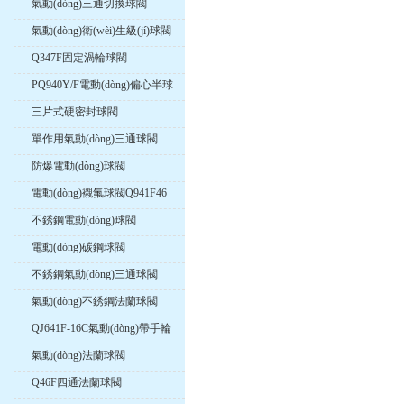
氣動(dòng)三通切換球閥
氣動(dòng)衛(wèi)生級(jí)球閥
Q347F固定渦輪球閥
PQ940Y/F電動(dòng)偏心半球
閥
三片式硬密封球閥
單作用氣動(dòng)三通球閥
防爆電動(dòng)球閥
電動(dòng)襯氟球閥Q941F46
不銹鋼電動(dòng)球閥
電動(dòng)碳鋼球閥
不銹鋼氣動(dòng)三通球閥
氣動(dòng)不銹鋼法蘭球閥
QJ641F-16C氣動(dòng)帶手輪
高溫球閥
氣動(dòng)法蘭球閥
Q46F四通法蘭球閥