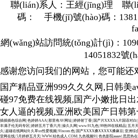
聯(lián)系人：王經(jīng)理 聯(l
碼： 手機(jī)號(hào)碼：13817
f
網(wǎng)站訪問統(tǒng)計(jì)：10
14051832號(h
感谢您访问我们的网站，您可能还
国产精品亚洲999久久久网,日韩美
碰97免费在线视频,国产小嫩批日出
女人逼的视频,亚洲欧美国产日韩第一
插插插色综合网
|
色婷婷AAA
|
那里有AV网址
|
婷婷射丁香
|
国产片XXXXA片国语对白
丰满孑伦无码专区
|
婷婷五月丁香六月
|
操久久网
|
www.91九色
|
99热99在线精品
|
五月
久
|
超碰在线网站9
|
久草xx性爱视频
|
91ncom.色
|
国产XXXX搡XXXXX搡麻豆
|
亚洲综
堂网在线
|
5月婷婷五月天
|
WWW.桔色成人.COM
|
九色视频91
|
色色影院aaaav
|
思思热在