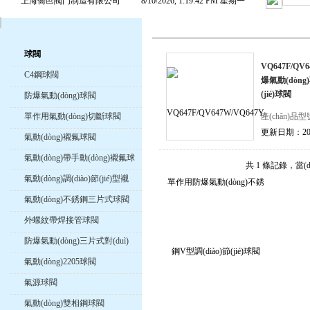
上海喬邑閥門制造有限公司
8/10/2026, 1:19:43 PM 星期一
球閥
VQ647F/Q
C4鋼球閥
爆氣動(dòng
(jié)球閥
防爆氣動(dòng)球閥
產(chǎn)品型
單作用氣動(dòng)切斷球閥
VQ647F/QV6
更新日期：2024
氣動(dòng)襯氟球閥
訪問次數(shù)
氣動(dòng)帶手動(dòng)襯氟球
共 1 條記錄，
閥
氣動(dòng)調(diào)節(jié)型襯
氟球閥
氣動(dòng)不銹鋼三片式球閥
外螺紋帶焊接管球閥
防爆氣動(dòng)三片式對(duì)
焊球閥
氣動(dòng)2205球閥
氣源球閥
氣動(dòng)雙相鋼球閥