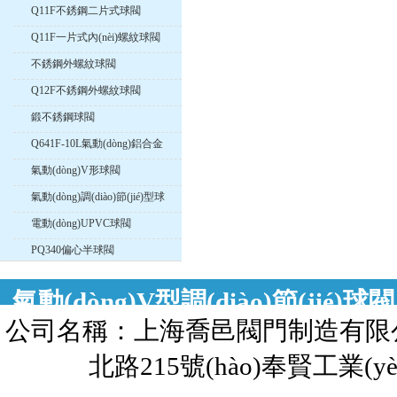
Q11F不銹鋼二片式球閥
Q11F一片式內(nèi)螺紋球閥
不銹鋼外螺紋球閥
Q12F不銹鋼外螺紋球閥
鍛不銹鋼球閥
Q641F-10L氣動(dòng)鋁合金
球閥
氣動(dòng)V形球閥
氣動(dòng)調(diào)節(jié)型球
閥
電動(dòng)UPVC球閥
PQ340偏心半球閥
氣動(dòng)V型調(diào)節(jié)
公司名稱：上海喬邑閥門制造有限公司 
型調(diào)節(jié)球閥，歡迎來電咨詢氣
北路215號(hào)奉賢工業(yè