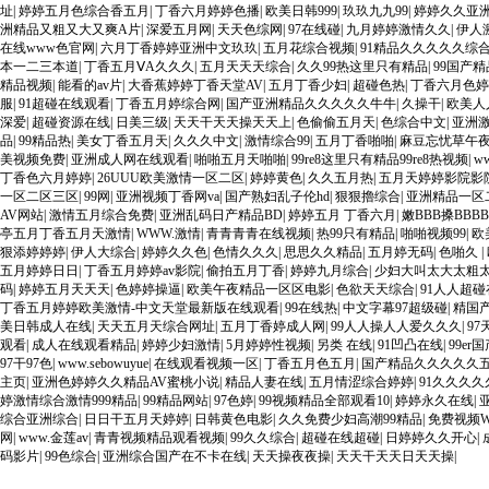
址
|
婷婷五月色综合香五月
|
丁香六月婷婷色播
|
欧美日韩999
|
玖玖九九99
|
婷婷久久亚
洲精品又粗又大又爽A片
|
深爱五月网
|
天天色综网
|
97在线碰
|
九月婷婷激情久久
|
伊人
在线www色官网
|
六月丁香婷婷亚洲中文玖玖
|
五月花综合视频
|
91精品久久久久久综
本一二三本道
|
丁香五月ⅤA久久久
|
五月天天天综合
|
久久99热这里只有精品
|
99国产
精品视频
|
能看的av片
|
大香蕉婷婷丁香天堂AV
|
五月丁香少妇
|
超碰色热
|
丁香六月色婷
服
|
91超碰在线观看
|
丁香五月婷综合网
|
国产亚洲精品久久久久久牛牛
|
久操干
|
欧美人
深爱
|
超碰资源在线
|
日美三级
|
天天干天天操天天上
|
色偷偷五月天
|
色综合中文
|
亚洲
品
|
99精品热
|
美女丁香五月天
|
久久久中文
|
激情综合99
|
五月丁香啪啪
|
麻豆忘忧草午
美视频免费
|
亚洲成人网在线观看
|
啪啪五月天啪啪
|
99re8这里只有精品99re8热视频
|
w
丁香色六月婷婷
|
26UUU欧美激情一区二区
|
婷婷黄色
|
久久五月热
|
五月天婷婷影院影
一区二区三区
|
99网
|
亚洲视频丁香网va
|
国产熟妇乱子伦hd
|
狠狠擼综合
|
亚洲精品一区
AV网站
|
激情五月综合免费
|
亚洲乱码日产精品BD
|
婷婷五月 丁香六月
|
嫩BBB搡BBBB
亭五月丁香五月天激情
|
WWW.激情
|
青青青青在线视频
|
热99只有精品
|
啪啪视频99
|
欧
狠添婷婷婷
|
伊人大综合
|
婷婷久久色
|
色情久久久
|
思思久久精品
|
五月婷无码
|
色啪久
|
五月婷婷日日
|
丁香五月婷婷av影院
|
偷拍五月丁香
|
婷婷九月综合
|
少妇大叫太大太粗
码
|
婷婷五月天天天
|
色婷婷操逼
|
欧美午夜精品一区区电影
|
色欲天天综合
|
91人人超碰
丁香五月婷婷欧美激情-中文天堂最新版在线观看
|
99在线热
|
中文字幕97超级碰
|
精国
美日韩成人在线
|
天天五月天综合网址
|
五月丁香婷成人网
|
99人人操人人爱久久久
|
97
观看
|
成人在线观看精品
|
婷婷少妇激情
|
5月婷婷性视频
|
另类 在线
|
91凹凸在线
|
99er
97干97色
|
www.sebowuyue
|
在线观看视频一区
|
丁香五月色五月
|
国产精品久久久久久
主页
|
亚洲色婷婷久久精品AV蜜桃小说
|
精品人妻在线
|
五月情涩综合婷婷
|
91久久久久
婷激情综合激情999精品
|
99精品网站
|
97色婷
|
99视频精品全部观看10
|
婷婷永久在线
|
综合亚洲综合
|
日日干五月天婷婷
|
日韩黄色电影
|
久久免费少妇高潮99精品
|
免费视频
网
|
www.金莲av
|
青青视频精品观看视频
|
99久久综合
|
超碰在线超碰
|
日婷婷久久开心
|
码影片
|
99色综合
|
亚洲综合国产在不卡在线
|
天天操夜夜操
|
天天干天天日天天操
|