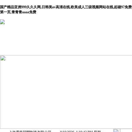
国产精品亚洲999久久久网,日韩美av高清在线,欧美成人三级视频网站在线,起碰97
第一页,青青青aaaa免费
首 頁
公司介紹
產(chǎn)品展示
新聞動(dò
(tài