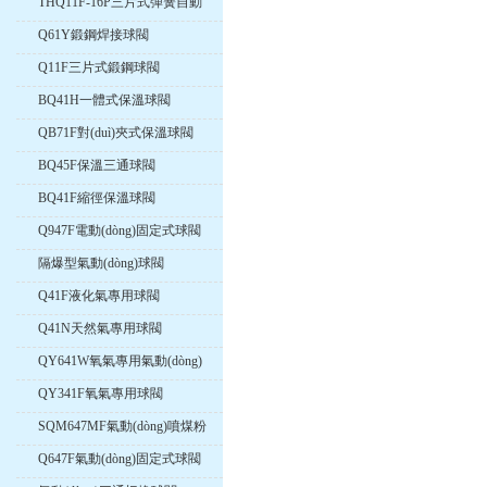
THQ11F-16P三片式彈簧自動
(dòng)復(fù)位球閥
Q61Y鍛鋼焊接球閥
Q11F三片式鍛鋼球閥
BQ41H一體式保溫球閥
QB71F對(duì)夾式保溫球閥
BQ45F保溫三通球閥
BQ41F縮徑保溫球閥
Q947F電動(dòng)固定式球閥
隔爆型氣動(dòng)球閥
Q41F液化氣專用球閥
Q41N天然氣專用球閥
QY641W氧氣專用氣動(dòng)
球閥
QY341F氧氣專用球閥
SQM647MF氣動(dòng)噴煤粉
球閥
Q647F氣動(dòng)固定式球閥