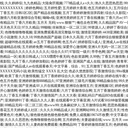
线
|
久久婷婷综
|
九九色精品
|
大陆肏屄视频
|
777精品成人a v久久
|
热久久思思热思思
|
9
XXXXXXXXX
|
婷婷色网站
|
五月婷性爱
|
五月婷婷大香蕉
|
色五月婷婷久久
|
五月综合
丁香五月
|
日韩1区2区
|
国产精品在线视频
|
五月丁香婷婷激情澎湃四射
|
综合久久影院
|
激情六月欧亚激情综合导航
|
呦呦v线
|
亚洲另类婷婷五月丁香在线播放
|
丁香六月av
|
9
有精品20
|
丁香六月欧美
|
五月天 无码
|
www.狠狠艹
|
俺也去色官网
|
久久精品国产AV
天天色天天日
|
97久久精品
|
99啪啪
|
丝袜熟女一区二区三区
|
99资源人人
|
婷婷丁香综合
天
|
色噜噜狠噜噜视频
|
亚洲免费观看高清完整版AV线
|
激情亚洲婷婷
|
4438亚洲欧美
|
天小说激情
|
久久久18
|
99热热热国产超碰
|
日本久久高清
|
六月丁香婷婷综合狠狠爱夜
狠
|
超碰99热在线观看
|
av五月丁香婷婷网
|
色五月aV
|
婷婷影院A成人
|
亚洲成人av在线
超碰精品在线
|
五月婷婷免费
|
99精品在线
|
深爱开心激情网
|
亚洲A片无码一区二区三
看
|
91精品久久久久久久久久久久
|
综合久久97
|
97影院一级片
|
亭亭色网
|
国产av天堂
|
热精品一区
|
欧美日韩成人
|
51XX嘿嘿午夜无码
|
色欲资源网
|
久99热
|
丁香五月激情鲁
|
蕉影院
|
九月丁香八月婷婷加勒比
|
色色婷婷丁香
|
亚洲国产成人在线
|
激情婷婷
|
青青草
操逼
|
国产精品成人av在线观看春天
|
中文字幕，综合，91
|
五月激情丁香五月
|
色婷婷
XXXXX无码小说
|
欧美性猛交 XXXX 乱大交
|
色必久悠悠影院
|
丁香激情综合
|
99re
网
|
欧美丁香六月激情视频
|
五月丁香婷婷综合久久
|
欧美五月婷婷综合
|
婷婷在线午夜
|
色五月色图
|
亚洲婷婷激情888精品久
|
97亚洲婷婷
|
三级毛片视频
|
99精品偷自拍
|
99久
天干天天做
|
国产亚洲成AV人片在线观黄桃
|
亚洲综合激情五月
|
亚洲视频1区
|
婷婷色
开心激情网
|
色婷婷五月天激情在线观看
|
六月丁香激情综合网
|
五月丁香激情婷婷
|
色
久久
|
丁香五月播播
|
丁香六月激情国产
|
久久大大香
|
亚洲乱码日产精品BD在线观看
|
产
|
亚洲婷婷91丁香
|
精品久久久人妻
|
在线观看中文字幕亚洲
|
A片试看50分钟做受视
新
|
69精品无码一区二区三区
|
色www99
|
北条麻妃伊人
|
五月激情综合网
|
思思热视频在
香花五月天婷婷成人社区
|
久久久久99精品成人片
|
亚洲网站999
|
久久激情五月天
|
性色
费黄色片
|
色爽九九
|
狠色狠色狠色狠色狠色网
|
免费人成视频19674不收费
|
中文字幕在
放
|
久久久久思思热
|
色噜噜狠狠色综合网
|
五月婷婷色
|
夫妻超碰在线
|
www 五月天 co
看
|
激情久久五月天
|
人妻肉射免费观看
|
免费精品99
|
丁香婷婷激情四射五月
|
色婷婷精