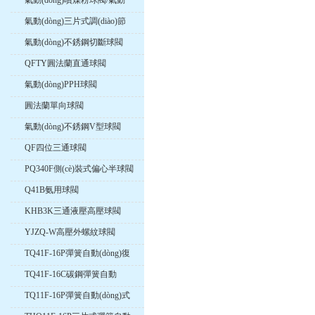
氣動(dòng)噴煤粉球閥/氣動
(dòng)卸灰球閥
氣動(dòng)三片式調(diào)節
(jié)球閥
氣動(dòng)不銹鋼切斷球閥
QFTY圓法蘭直通球閥
氣動(dòng)PPH球閥
圓法蘭單向球閥
氣動(dòng)不銹鋼V型球閥
QF四位三通球閥
PQ340F側(cè)裝式偏心半球閥
Q41B氨用球閥
KHB3K三通液壓高壓球閥
YJZQ-W高壓外螺紋球閥
TQ41F-16P彈簧自動(dòng)復
(fù)位法蘭球閥
TQ41F-16C碳鋼彈簧自動
(dòng)歸位式球閥
TQ11F-16P彈簧自動(dòng)式
歸位球閥