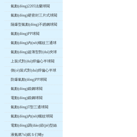
氣動(dòng)2205法蘭球閥
氣動(dòng)硬密封三片式球閥
隔爆型氣動(dòng)不銹鋼球閥
氣動(dòng)PP球閥
氣動(dòng)內(nèi)螺紋三通球
閥
氣動(dòng)超薄型對(duì)夾球
閥
上裝式對(duì)焊偏心半球閥
側(cè)裝式對(duì)焊偏心半球
閥
防爆氣動(dòng)PP球閥
氣動(dòng)鍛鋼球閥
電動(dòng)鍛鋼球閥
氣動(dòng)T型三通球閥
氣動(dòng)內(nèi)螺紋球閥
電動(dòng)調(diào)節(jié)型絲
口球閥
液氨燃?xì)鈱Ｓ们蜷y