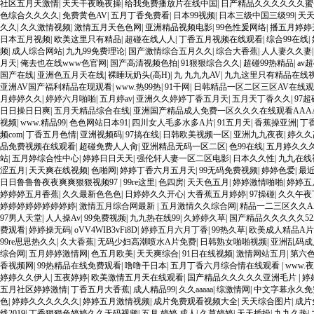
社区五月天激情
|
天天干夜晚夜操
|
给我免费播放片在线中国
|
日产精品久久久久久久蜜
色综合久久久久
|
免费黄色AV
|
五月丁香免费看
|
日本99视频
|
日本三级中国三级99
|
天
久久
|
久久激情视频
|
激情五月天色色网
|
亚洲精品视频电影
|
99色性爰网络
|
播五月婷婷
日本五月视频
|
欧美这里只有精品
|
超碰在线人人
|
丁香五月视频在线观看
|
综合99在线
|
频
|
成人综合网站
|
九九99免费理论
|
国产激情综合五月久久
|
综合大香蕉
|
人人妻久久妻
月天
|
俺去也在线www色官网
|
国产高清视频色拍
|
91狠狠综合久久
|
超碰99热精品
|
av
国产在线
|
亚洲色五月天在线
|
裸睡玩奶头(高H)
|
九 九九九AV
|
九九这里只有精品在线
亚洲AV国产福利精品在现观看
|
www.热99热
|
91干网
|
日韩精品一区二区三区AV在线
月婷婷久久
|
婷婷六月啪啪
|
五月婷av
|
亚洲久久婷婷丁香五月天
|
五月天丁香久久
|
97
日日操日日爽
|
五月天精品综合在线
|
亚洲国产精品成人免费一区久久久在线观看AAA
视频
|
www.精品99
|
色色网站日本91
|
四川女人毛多水多A片
|
91五月天
|
香蕉操亚洲
|
丁
频com
|
丁香五月色情
|
亚洲视频码
|
97搞在线
|
日韩欧美视频一区
|
亚洲九九夜夜
|
婷久久
品免费视频在线观看
|
超碰免费人人肏
|
亚洲精品无码一区二区
|
色99在线
|
五月婷久久
站
|
五月婷综合性中心
|
婷婷日日天天
|
强伦轩人妻一区二区电影
|
日本久久性
|
九九在线
涩五月
|
天天爽在线视频
|
色啪网
|
婷婷丁香六月五月天
|
99无码免费视频
|
婷婷色爱
|
最近
日日鲁鲁鲁夜夜爽爽狠狠视频97
|
99re这里
|
色四房
|
天天色五月
|
婷婷激情啪啪
|
婷婷五
婷婷婷五月香蕉
|
久久最新色色色
|
日婷婷久久开心
|
大香蕉五月婷婷
|
97操碰
|
久久午夜
婷婷婷婷婷婷婷婷婷
|
激情五月综合网最新
|
五月激情久久综合网
|
精品一二三区久久A
97男人天堂
|
人人操Av
|
99免费视频
|
九九热在线99
|
久婷婷久草
|
国产精品久久久久久52A
费观看
|
婷婷操无码
|
oVV4WIB3vFi8D
|
婷婷五月六月丁香
|
99热久草
|
欧美成人精品A片
99re思思热久久
|
久大香蕉
|
无码少妇高潮喷水A片免费
|
日韩熟女啪啪视频
|
亚洲乱码成
综合网
|
五月婷婷激情网
|
色五月欧美
|
天天爽综合
|
91日在线视频
|
激情网站五月
|
第六
香视频网
|
99热精品在线免费观看
|
噜噜干日本
|
五月丁香六月综合情在线观看
|
www.夜
婷婷久久伊人
|
五夜婷婷
|
欧美激情五月天在线观看
|
国产精品久久久久久亚洲毛片
|
婷
五月社区婷婷激情
|
丁香五月大香蕉
|
成人精品99
|
久久aaaaa
|
综激情网
|
中文字幕永久免
色
|
婷婷久久久久久久
|
婷婷五月激情视频
|
成片免费观看视频大全
|
天天综合图片
|
成片
线2019
|
丁香狠狠色婷婷久久无码视频
|
五月 婷婷 成人
|
久草婷婷
|
天天插操
|
九九久热
|